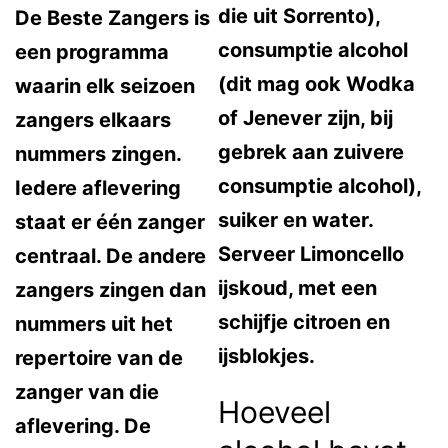
die uit Sorrento),
De Beste Zangers is
consumptie alcohol
een programma
(dit mag ook Wodka
waarin elk seizoen
of Jenever zijn, bij
zangers elkaars
gebrek aan zuivere
nummers zingen.
consumptie alcohol),
Iedere aflevering
suiker en water.
staat er één zanger
Serveer Limoncello
centraal. De andere
ijskoud, met een
zangers zingen dan
schijfje citroen en
nummers uit het
ijsblokjes.
repertoire van de
zanger van die
Hoeveel
aflevering. De