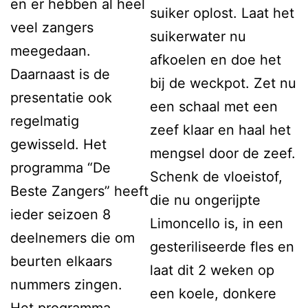
en er hebben al heel
suiker oplost. Laat het
veel zangers
suikerwater nu
meegedaan.
afkoelen en doe het
Daarnaast is de
bij de weckpot. Zet nu
presentatie ook
een schaal met een
regelmatig
zeef klaar en haal het
gewisseld. Het
mengsel door de zeef.
programma “De
Schenk de vloeistof,
Beste Zangers” heeft
die nu ongerijpte
ieder seizoen 8
Limoncello is, in een
deelnemers die om
gesteriliseerde fles en
beurten elkaars
laat dit 2 weken op
nummers zingen.
een koele, donkere
Het programma