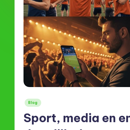
e
u
Posted
Blog
in
Sport, media en en