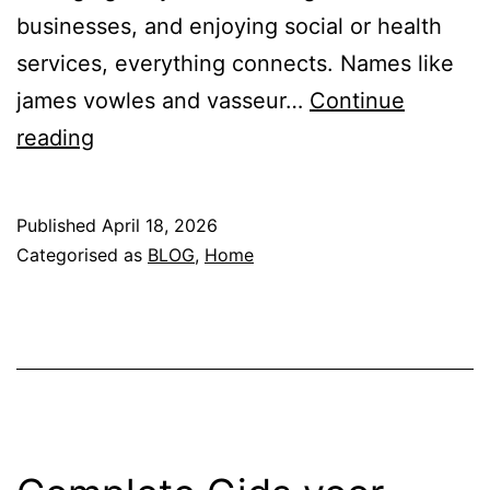
businesses, and enjoying social or health
services, everything connects. Names like
james vowles and vasseur…
Continue
Sport,
reading
business
and
Published
April 18, 2026
lifestyle
Categorised as
BLOG
,
Home
in
the
modern
world