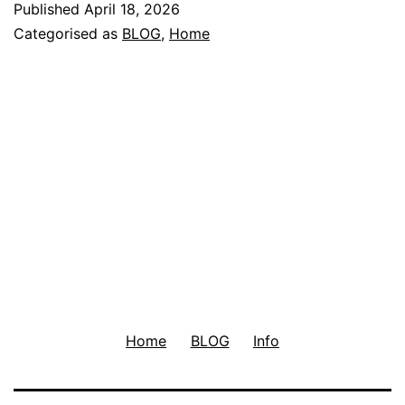
Published
April 18, 2026
Reizen
Categorised as
BLOG
,
Home
en
Mobiliteit
in
Nederland
Home
BLOG
Info