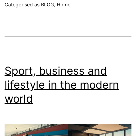
entertainment
Categorised as
BLOG
,
Home
in
het
dagelijks
leven
Sport, business and
lifestyle in the modern
world