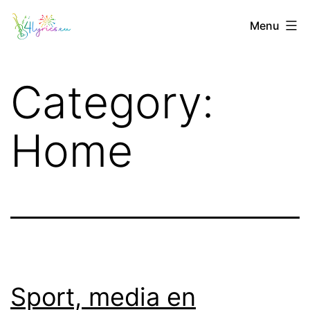
Skip
4lyrics.eu
Menu
to
content
Category:
Home
Sport, media en